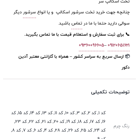
تخت اسکالپ سر
چنانچه جهت خرید تخت سرشور اسکالپ و یا انواع
سرشور
دیگر
سوالی دارید حتما با ما در
تماس
باشید.
📞 برای ثبت سفارش و استعلام قیمت با ما تماس بگیرید.
09360096605
–
09120651621
📦
ارسال سریع به سراسر کشور – همراه با گارانتی معتبر آدین
دکور
توضیحات تکمیلی
کد 1, کد 2, کد 3, کد 10, کد 11, کد 13, کد 14, کد 15, کد
16, کد 17, کد 18, کد 19, کد 20, کد 21, کد 22, کد 23,
رنگ چرم
کد 24, کد 25, کد 26, کد 28, کد 4, کد 6, کد 7, کد 8,